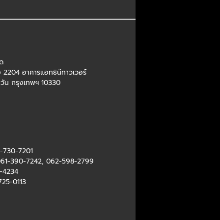
ัด
อง 2204 อาคารแอทธินีทาวเวอร์
มวัน กรุงเทพฯ 10330
-730-7201
61-390-7242
,
062-598-2799
-4234
725-0113