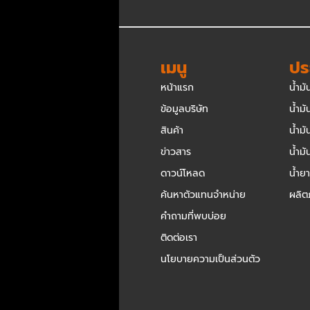
เมนู
ปร
หน้าแรก
น้ำมั
ข้อมูลบริษัท
น้ำมั
สินค้า
น้ำม
ข่าวสาร
น้ำม
ดาวน์โหลด
น้ำย
ค้นหาตัวแทนจำหน่าย
ผลิต
คำถามที่พบบ่อย
ติดต่อเรา
นโยบายความเป็นส่วนตัว