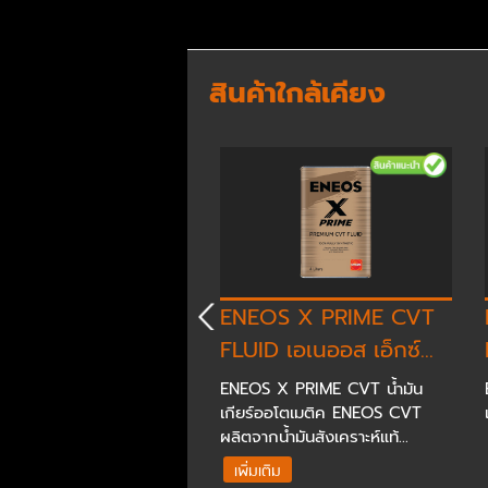
สินค้าใกล้เคียง
OS GEAR OIL GL-
ENEOS X PRIME CVT
E 80W-90 -...
FLUID เอเนออส เอ็กซ์...
เกียร์มัลติเกรด มาตรฐาน จี
ENEOS X PRIME CVT น้ำมัน
 คุณภาพสูง เหมาะสำหรับ
เกียร์ออโตเมติค ENEOS CVT
ละเฟืองท้าย...
ผลิตจากน้ำมันสังเคราะห์แท้...
เติม
เพิ่มเติม