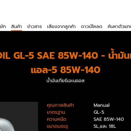
ิษัท
สินค้า
ข่าวสาร
เสียงจากลูกค้า
ดาวน์โหลด
ค้นหาตัวแท
 GL-5 SAE 85W-140 - น้ำมันเก
แอล-5 85W-140
น้ำมันเกียร์เอเนออส
คุณภาพสินค้า
Manual
มาตรฐาน
GL-5
ความหนืด
SAE 85W-140
ขนาดบรรจุ
5L,และ 18L