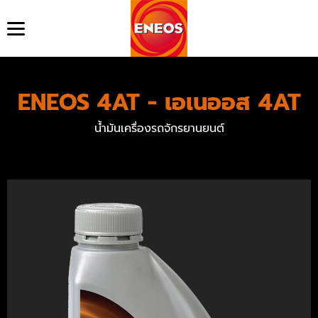
หน้าแรก
ข้อมูลบริษัท
ENEOS 4AT - เอเนออส 4AT
สินค้า
ข่าวสาร
น้ำมันเครื่องรถจักรยานยนต์
เสียงจากลูกค้า
ดาวน์โหลด
ค้นหาตัวแทนจำหน่าย
คำถามที่พบบ่อย
ติดต่อเรา