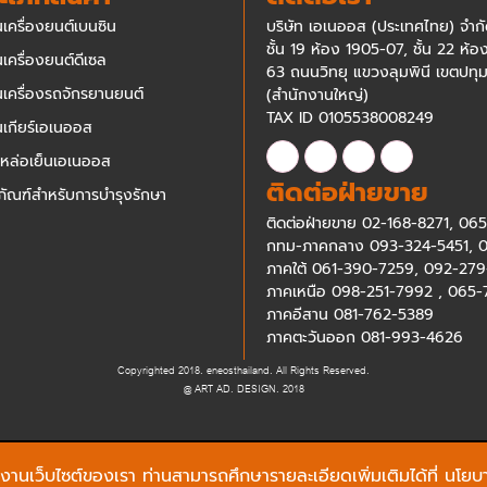
นเครื่องยนต์เบนซิน
บริษัท เอเนออส (ประเทศไทย) จำก
ชั้น 19 ห้อง 1905-07, ชั้น 22 ห้
นเครื่องยนต์ดีเซล
63 ถนนวิทยุ แขวงลุมพินี เขตปทุ
ันเครื่องรถจักรยานยนต์
(สำนักงานใหญ่)
TAX ID 0105538008249
ันเกียร์เอเนออส
าหล่อเย็นเอเนออส
ติดต่อฝ่ายขาย
ภัณฑ์สำหรับการบำรุงรักษา
ติดต่อฝ่ายขาย
02-168-8271
,
065
กทม-ภาคกลาง
093-324-5451
,
0
ภาคใต้
061-390-7259
,
092-279
ภาคเหนือ
098-251-7992
,
065-
ภาคอีสาน
081-762-5389
ภาคตะวันออก
081-993-4626
Copyrighted 2018. eneosthailand. All Rights Reserved.
@
ART AD. DESIGN.
2018
รใช้งานเว็บไซต์ของเรา ท่านสามารถศึกษารายละเอียดเพิ่มเติมได้ที่
นโยบา