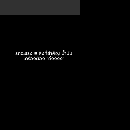
ME
น้าแจ่ม azc original รถจะ
.
แรง !!! สิ่งที่สำคัญ...
รถจะแรง !!! สิ่งที่สำคัญ น้ำมัน
เครื่องต้อง "ถึงงงง"