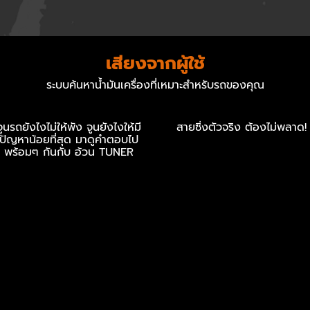
เสียงจากผู้ใช้
อ้วน TUNER X ENEOS จู
น้ำมันเกียร์ ENEOS X PRI
ระบบค้นหาน้ำมันเครื่องที่เหมาะสำหรับรถของคุณ
นรถยังไงไม่ให้พัง...
AT FLUID สายซิ่งตัวจริง..
จูนรถยังไงไม่ให้พัง จูนยังไงให้มี
สายซิ่งตัวจริง ต้องไม่พลาด!
ปัญหาน้อยที่สุด มาดูคำตอบไป
พร้อมๆ กันกับ อ้วน TUNER