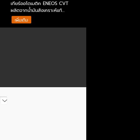
เกียร์ออโตเมติค ENEOS CVT
100% มาตรฐานสูงสุด API
ผลิตจากน้ำมันสังเคราะห์แท้...
SP/RC ILSAC GF-6A
เพิ่มเติม
เพิ่มเติม